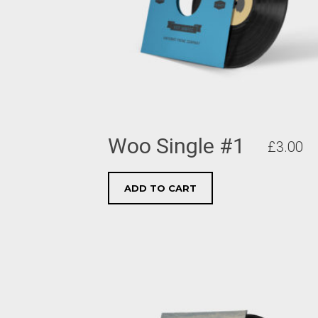
Woo Single #1
£
3.00
ADD TO CART