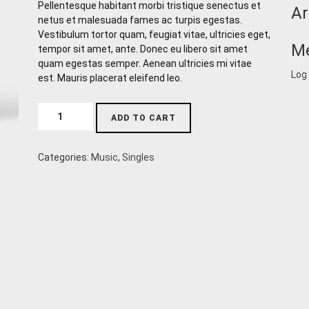
price
price
Pellentesque habitant morbi tristique senectus et
Ar
was:
is:
netus et malesuada fames ac turpis egestas.
£3.00.
£2.00.
Vestibulum tortor quam, feugiat vitae, ultricies eget,
M
tempor sit amet, ante. Donec eu libero sit amet
quam egestas semper. Aenean ultricies mi vitae
Log 
est. Mauris placerat eleifend leo.
Woo
ADD TO CART
Single
#2
quantity
Categories:
Music
,
Singles