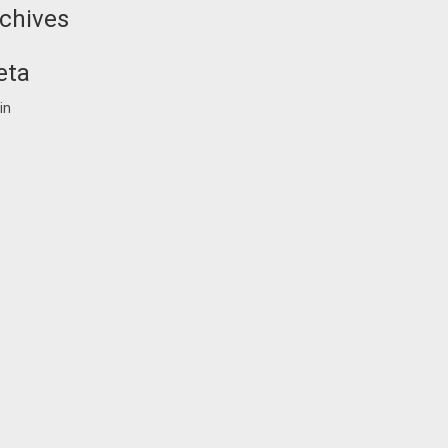
chives
eta
in